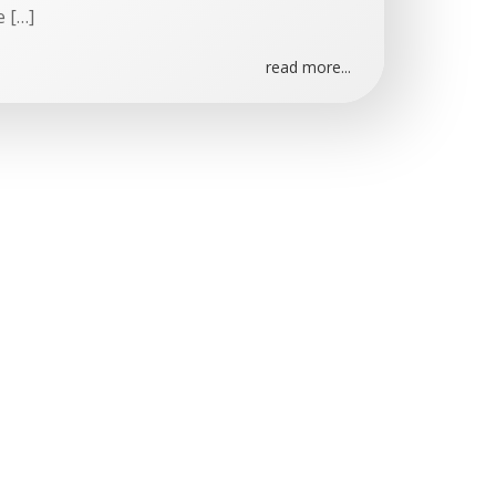
e […]
read more...