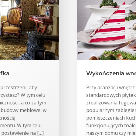
afka
Wykończenia wnę
 przestrzeni, aby
Przy aranżacji wnęt
rzystasz? W tym celu
standardowych płytek 
czności, a co za tym
zrealizowania fugowa
zabudowy meblowej w
popularnym zabiegie
żnością
pomieszczeniach kuche
mentu. W tym celu
funkcjonujących toale
 postawienie na […]
naszym domu czy mies