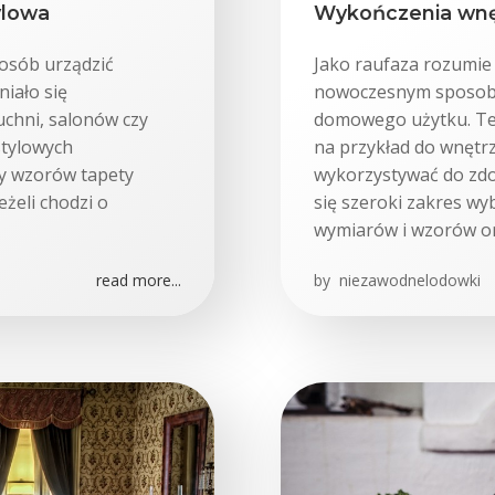
ylowa
Wykończenia wnę
posób urządzić
Jako raufaza rozumie s
iało się
nowoczesnym sposob
chni, salonów czy
domowego użytku. Te
stylowych
na przykład do wnętr
zy wzorów tapety
wykorzystywać do zdo
eżeli chodzi o
się szeroki zakres wy
wymiarów i wzorów or
read more...
by
niezawodnelodowki