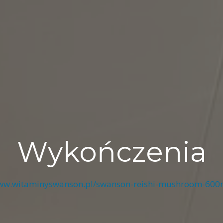
Wykończenia
www.witaminyswanson.pl/swanson-reishi-mushroom-60