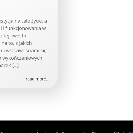
ycja na całe życie, a
ji i funkcjonowania w
 tej kwestii
a to, z jakich
i właściwościami się
ch wykończeniowych
arek […]
read more...