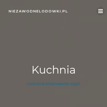
Skip
to
NIEZAWODNELODOWKI.PL
content
Kuchnia
centralne smarowanie vogel