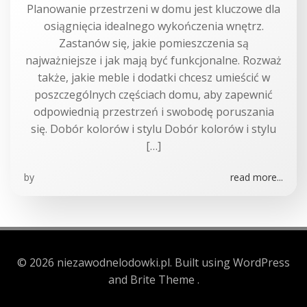
Planowanie przestrzeni w domu jest kluczowe dla
osiągnięcia idealnego wykończenia wnętrz.
Zastanów się, jakie pomieszczenia są
najważniejsze i jak mają być funkcjonalne. Rozważ
także, jakie meble i dodatki chcesz umieścić w
poszczególnych częściach domu, aby zapewnić
odpowiednią przestrzeń i swobodę poruszania
się. Dobór kolorów i stylu Dobór kolorów i stylu
[…]
by
read more...
© 2026 niezawodnelodowki.pl. Built using WordPress
and Brite Theme .