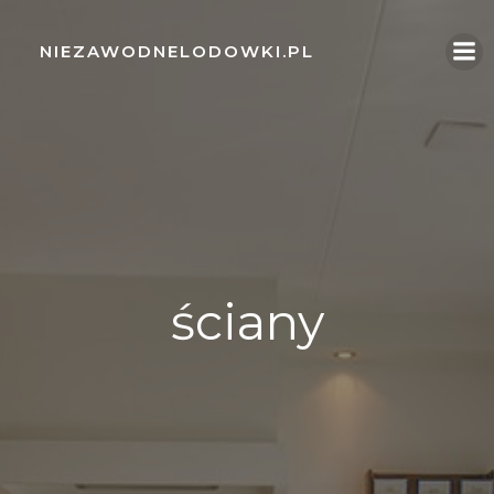
Skip
to
NIEZAWODNELODOWKI.PL
content
ściany