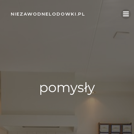
Skip
to
NIEZAWODNELODOWKI.PL
content
pomysły