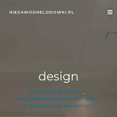
Skip
to
NIEZAWODNELODOWKI.PL
content
design
https://climbingacademy.pl/
https://www.zeltech.pl/oferta/projekty-i-
prefabrykacja-szaf-sterowniczych