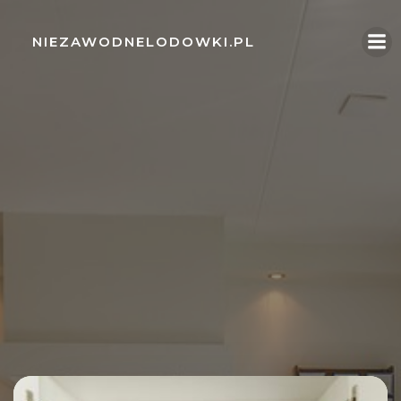
Skip
to
NIEZAWODNELODOWKI.PL
content