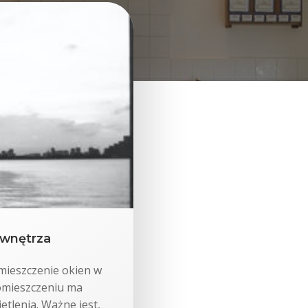
 wnętrza
mieszczenie okien w
omieszczeniu ma
tlenia. Ważne jest,